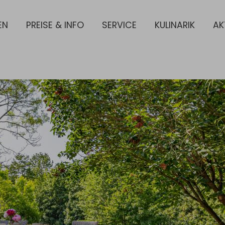
EN
PREISE & INFO
SERVICE
KULINARIK
AK
: FERIENEINHEITEN
Submenü öffnen: PREISE & INFO
Submenü öffnen: SERVICE
Submenü öffnen: 
Subm