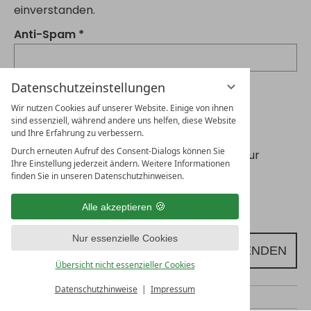
einverstanden.
Anti-Spam
Datenschutzeinstellungen
Wir nutzen Cookies auf unserer Website. Einige von ihnen
sind essenziell, während andere uns helfen, diese Website
Datenschutz
und Ihre Erfahrung zu verbessern.
Durch erneuten Aufruf des Consent-Dialogs können Sie
Wir verarbeiten Ihre Daten ausschließlich zur
Ihre Einstellung jederzeit ändern. Weitere Informationen
Bearbeitung Ihres Anliegens.
finden Sie in unseren Datenschutzhinweisen.
Weitere Informationen zum Umgang mit
Alle akzeptieren
personenbezogenen Daten finden Sie
hier
.
Nur essenzielle Cookies
NACHRICHT SENDEN
Übersicht nicht essenzieller Cookies
Datenschutzhinweise
Impressum