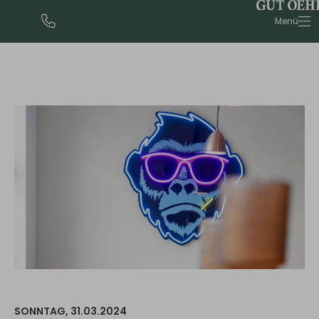
urlaub@gut-oehe.de
Menü
SONNTAG,
31.03.2024