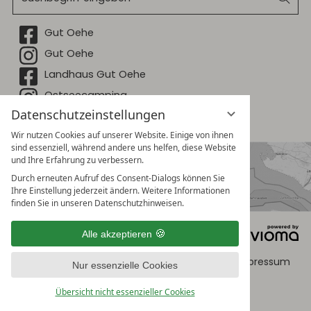
eingeben
Facebook
Gut Oehe
Instagram
Gut Oehe
Facebook
Landhaus Gut Oehe
Instagram
Ostseecamping
Datenschutzeinstellungen
Facebook
Ostseecamping
Wir nutzen Cookies auf unserer Website. Einige von ihnen
sind essenziell, während andere uns helfen, diese Website
und Ihre Erfahrung zu verbessern.
Durch erneuten Aufruf des Consent-Dialogs können Sie
Ihre Einstellung jederzeit ändern. Weitere Informationen
finden Sie in unseren Datenschutzhinweisen.
AGB Gut Oehe & Ostseecamping
Alle akzeptieren
AGB Landhaus Gut Oehe
Datenschutz
Datenschutzeinstellungen
Impressum
Nur essenzielle Cookies
Übersicht nicht essenzieller Cookies